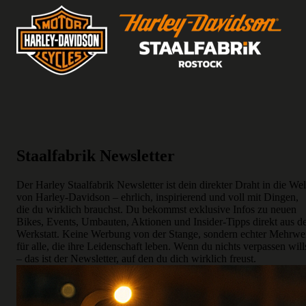
Staalfabrik Newsletter
Der Harley Staalfabrik Newsletter ist dein direkter Draht in die Wel
von Harley-Davidson – ehrlich, inspirierend und voll mit Dingen,
die du wirklich brauchst. Du bekommst exklusive Infos zu neuen
Bikes, Events, Umbauten, Aktionen und Insider-Tipps direkt aus d
Werkstatt. Keine Werbung von der Stange, sondern echter Mehrwe
für alle, die ihre Leidenschaft leben. Wenn du nichts verpassen will
– das ist der Newsletter, auf den du dich wirklich freust.